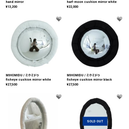
hand mirror
harf-moon cushion mirror white
¥
13,200
¥
22,000
MIHOMIDU / ミホミドゥ
MIHOMIDU / ミホミドゥ
fisheye cushion mirror white
fisheye cushion mirror black
¥
27,500
¥
27,500
SOLD OUT