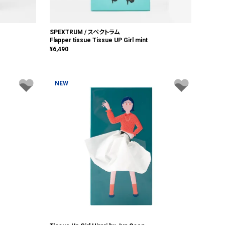
SPEXTRUM / スペクトラム
Flapper tissue Tissue UP Girl mint
¥
6,490
NEW