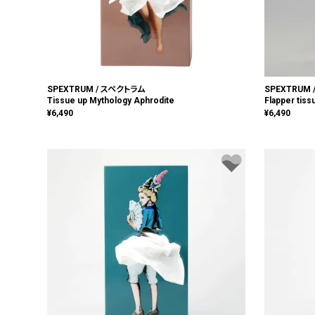
SPEXTRUM / スペクトラム
SPEXTRUM
Tissue up Mythology Aphrodite
Flapper tiss
¥
6,490
¥
6,490