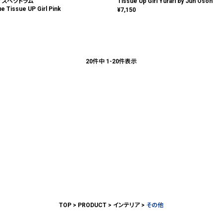
 / スペクトラム
Tissue Up Girl Yurari by Jun Oson
ue Tissue UP Girl Pink
¥
7,150
20
件中
1
-
20
件表示
TOP
PRODUCT
インテリア
その他