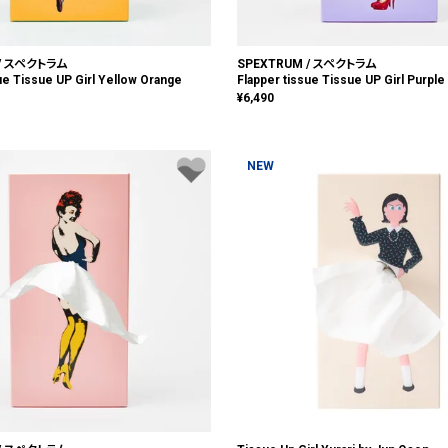
 / スペクトラム
SPEXTRUM / スペクトラム
ue Tissue UP Girl Yellow Orange
Flapper tissue Tissue UP Girl Purple
¥
6,490
NEW