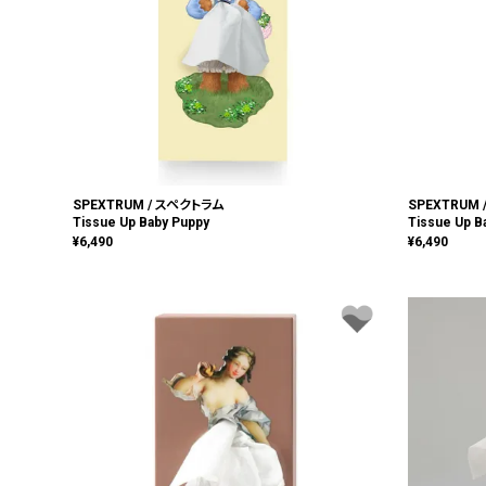
SPEXTRUM / スペクトラム
SPEXTRUM
Tissue Up Baby Puppy
Tissue Up B
¥
6,490
¥
6,490