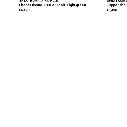
SPEXTRUM / スペクトラム
SPEXTRUM
Flapper tissue Tissue UP Girl Light green
Flapper tiss
¥
6,490
¥
6,490