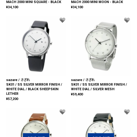
MACH 2000 MINI SQUARE - BLACK
MACH 2000 MINI MOON - BLACK
¥
34,100
¥
34,100
sazare / さざれ
sazare / さざれ
SK01 / SS SILVER MIRROR FINISH /
SK01 / SS SILVER MIRROR FINISH /
WHITE DIAL / BLACK SHEEPSKIN
WHITE DIAL / SILVER MESH
LETHER
¥
59,400
¥
57,200