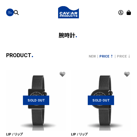
腕時計
PRODUCT
NEW
PRICE ↑
PRICE ↓
SOLD OUT
SOLD OUT
LIP / リップ
LIP / リップ