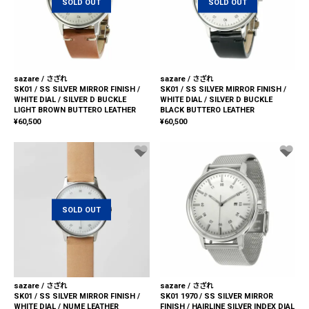
SOLD OUT
SOLD OUT
sazare / さざれ
sazare / さざれ
SK01 / SS SILVER MIRROR FINISH /
SK01 / SS SILVER MIRROR FINISH /
WHITE DIAL / SILVER D BUCKLE
WHITE DIAL / SILVER D BUCKLE
LIGHT BROWN BUTTERO LEATHER
BLACK BUTTERO LEATHER
¥
60,500
¥
60,500
SOLD OUT
sazare / さざれ
sazare / さざれ
SK01 / SS SILVER MIRROR FINISH /
SK01 1970 / SS SILVER MIRROR
WHITE DIAL / NUME LEATHER
FINISH / HAIRLINE SILVER INDEX DIAL