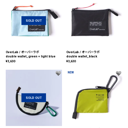
SOLD OUT
OverLab / オーバーラボ
OverLab / オーバーラボ
double wallet_green + light blue
double wallet_black
¥
3,630
¥
3,630
NEW
SOLD OUT