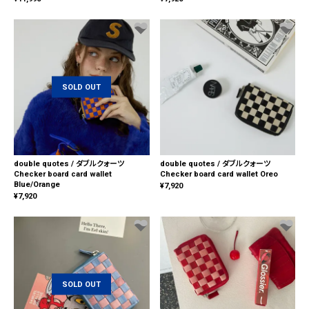
SOLD OUT
double quotes / ダブルクォーツ
double quotes / ダブルクォーツ
Checker board card wallet
Checker board card wallet Oreo
Blue/Orange
¥
7,920
¥
7,920
SOLD OUT