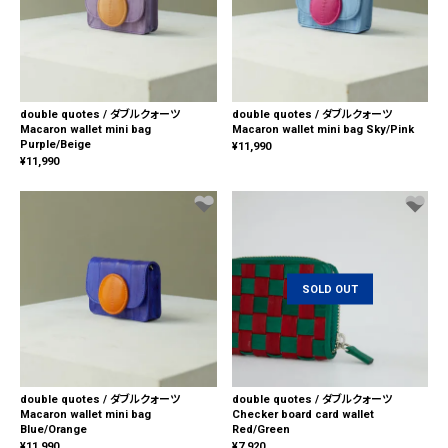
double quotes / ダブルクォーツ
double quotes / ダブルクォーツ
Macaron wallet mini bag
Macaron wallet mini bag Sky/Pink
Purple/Beige
¥
11,990
¥
11,990
SOLD OUT
double quotes / ダブルクォーツ
double quotes / ダブルクォーツ
Macaron wallet mini bag
Checker board card wallet
Blue/Orange
Red/Green
¥
11,990
¥
7,920