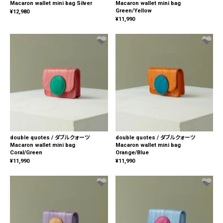
Macaron wallet mini bag Silver
Macaron wallet mini bag
Green/Yellow
¥
12,980
¥
11,990
double quotes / ダブルクォーツ
double quotes / ダブルクォーツ
Macaron wallet mini bag
Macaron wallet mini bag
Coral/Green
Orange/Blue
¥
11,990
¥
11,990