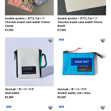
double quotes / ダブルクォーツ
double quotes / ダブルクォーツ
Checker board card wallet Cotton
Checker board card wallet Cherry
Candy
Bomb
¥
7,920
¥
7,920
NEW
SOLD OUT
OverLab / オーバーラボ
OverLab / オーバーラボ
dual wallet
double wallet_red + blue
¥
3,960
¥
3,630
NEW
NEW