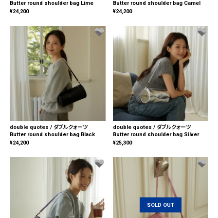
Butter round shoulder bag Lime
Butter round shoulder bag Camel
¥
24,200
¥
24,200
double quotes / ダブルクォーツ
double quotes / ダブルクォーツ
Butter round shoulder bag Black
Butter round shoulder bag Silver
¥
24,200
¥
25,300
SOLD OUT