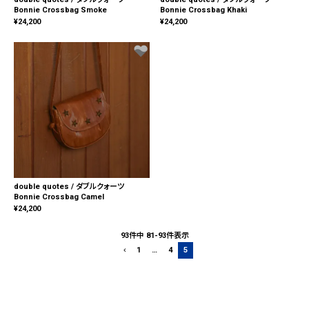
Bonnie Crossbag Smoke
Bonnie Crossbag Khaki
¥
24,200
¥
24,200
double quotes / ダブルクォーツ
Bonnie Crossbag Camel
¥
24,200
93
件中
81
-
93
件表示
1
…
4
5