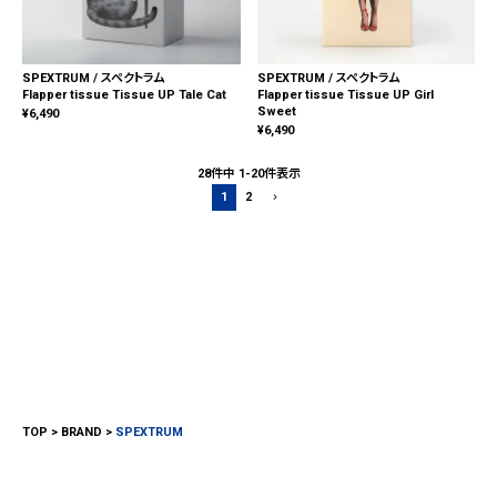
SPEXTRUM / スペクトラム
SPEXTRUM / スペクトラム
Flapper tissue Tissue UP Tale Cat
Flapper tissue Tissue UP Girl
Sweet
¥
6,490
¥
6,490
28
件中
1
-
20
件表示
1
2
TOP
BRAND
SPEXTRUM