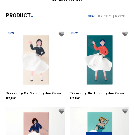
PRODUCT
NEW
PRICE ↑
PRICE ↓
NEW
NEW
Tissue Up Girl Yurari by Jun Oson
Tissue Up Girl Hirari by Jun Oson
¥
7,150
¥
7,150