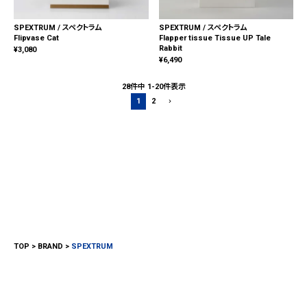
SPEXTRUM / スペクトラム
SPEXTRUM / スペクトラム
Flipvase Cat
Flapper tissue Tissue UP Tale
Rabbit
¥
3,080
¥
6,490
28
件中
1
-
20
件表示
1
2
TOP
BRAND
SPEXTRUM