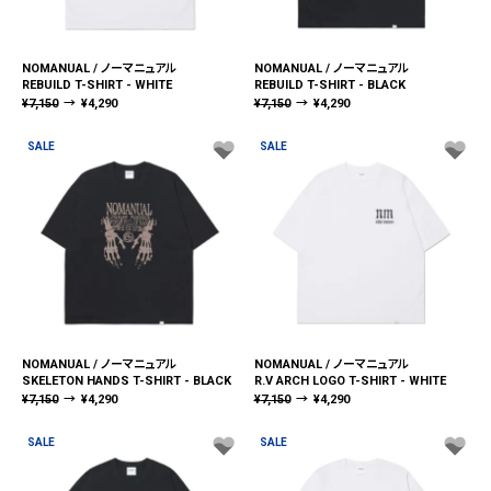
NOMANUAL / ノーマニュアル
NOMANUAL / ノーマニュアル
REBUILD T-SHIRT - WHITE
REBUILD T-SHIRT - BLACK
¥
7,150
→
¥
4,290
¥
7,150
→
¥
4,290
SALE
SALE
NOMANUAL / ノーマニュアル
NOMANUAL / ノーマニュアル
SKELETON HANDS T-SHIRT - BLACK
R.V ARCH LOGO T-SHIRT - WHITE
¥
7,150
→
¥
4,290
¥
7,150
→
¥
4,290
SALE
SALE