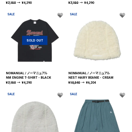
¥
7,150
→
¥
4,290
¥
7,150
→
¥
4,290
SALE
SALE
SOLD OUT
NOMANUAL / ノーマニュアル
NOMANUAL / ノーマニュアル
NM ENGINE T-SHIRT - BLACK
NEST HAIRY BEANIE - CREAM
¥
7,150
→
¥
4,290
¥
10,340
→
¥
6,204
SALE
SALE