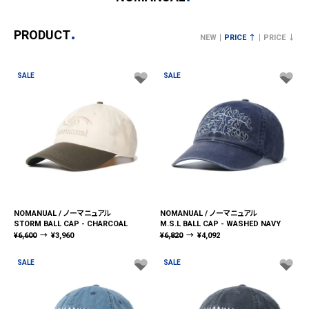
PRODUCT
NEW
PRICE ↑
PRICE ↓
SALE
SALE
NOMANUAL / ノーマニュアル
NOMANUAL / ノーマニュアル
STORM BALL CAP - CHARCOAL
M.S.L BALL CAP - WASHED NAVY
¥
6,600
→
¥
3,960
¥
6,820
→
¥
4,092
SALE
SALE