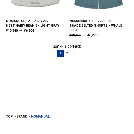
NOMANUAL / ノーマニュアル
NOMANUAL / ノーマニュアル
NEST HAIRY BEANIE - LIGHT GRAY
SHADE BELTED SHORTS - WHALE
BLUE
¥
10,340
→
¥
6,204
¥
10,450
→
¥
6,270
33
件中
1
-
20
件表示
1
2
TOP
BRAND
NOMANUAL