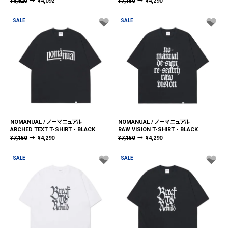
¥
6,820
→
¥
4,092
¥
7,150
→
¥
4,290
SALE
SALE
NOMANUAL / ノーマニュアル
NOMANUAL / ノーマニュアル
ARCHED TEXT T-SHIRT - BLACK
RAW VISION T-SHIRT - BLACK
¥
7,150
→
¥
4,290
¥
7,150
→
¥
4,290
SALE
SALE