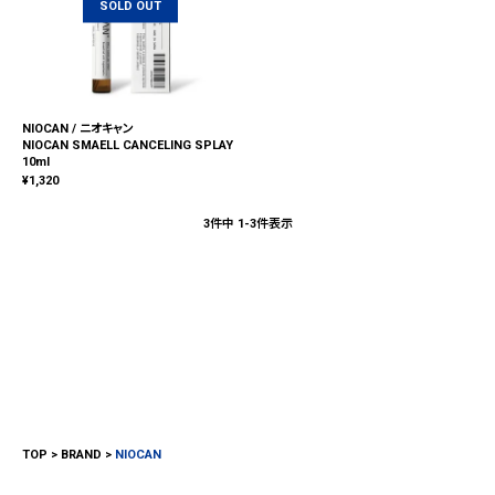
SOLD OUT
NIOCAN / ニオキャン
NIOCAN SMAELL CANCELING SPLAY
10ml
¥
1,320
3
件中
1
-
3
件表示
TOP
BRAND
NIOCAN