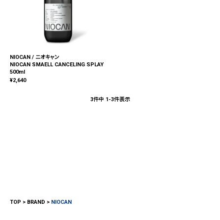
NIOCAN / ニオキャン
NIOCAN SMAELL CANCELING SPLAY
500ml
¥
2,640
3
件中
1
-
3
件表示
TOP
BRAND
NIOCAN