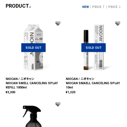
PRODUCT
NEW
PRICE ↑
PRICE ↓
SOLD OUT
SOLD OUT
NIOCAN / ニオキャン
NIOCAN / ニオキャン
NIOCAN SMELL CANCELING SPLAY
NIOCAN SMAELL CANCELING SPLAY
REFILL 1000ml
10ml
¥
3,300
¥
1,320