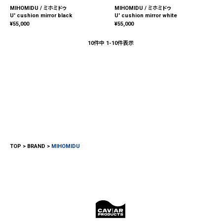
MIHOMIDU / ミホミドゥ
MIHOMIDU / ミホミドゥ
U' cushion mirror black
U' cushion mirror white
¥
55,000
¥
55,000
10
件中
1
-
10
件表示
TOP
BRAND
MIHOMIDU