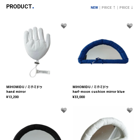
PRODUCT
NEW
PRICE ↑
PRICE ↓
MIHOMIDU / ミホミドゥ
MIHOMIDU / ミホミドゥ
hand mirror
harf-moon cushion mirror blue
¥
13,200
¥
33,000