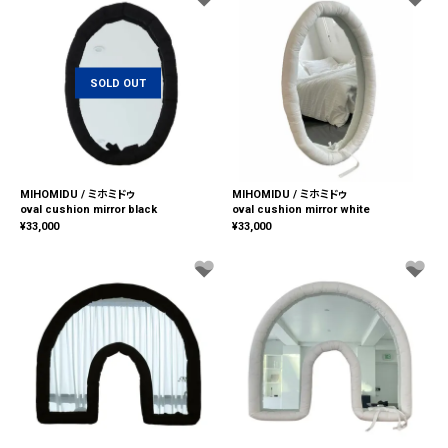
SOLD OUT
MIHOMIDU / ミホミドゥ
MIHOMIDU / ミホミドゥ
oval cushion mirror black
oval cushion mirror white
¥
33,000
¥
33,000