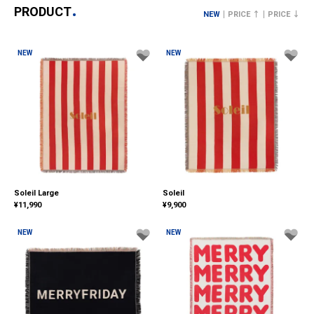
PRODUCT
NEW
PRICE ↑
PRICE ↓
NEW
NEW
Soleil Large
Soleil
¥
11,990
¥
9,900
NEW
NEW