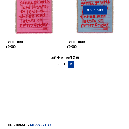
SOLD OUT
Typo II Red
Typo II Blue
¥
9,900
¥
9,900
28
件中
21
-
28
件表示
1
2
TOP
BRAND
MERRYFRIDAY