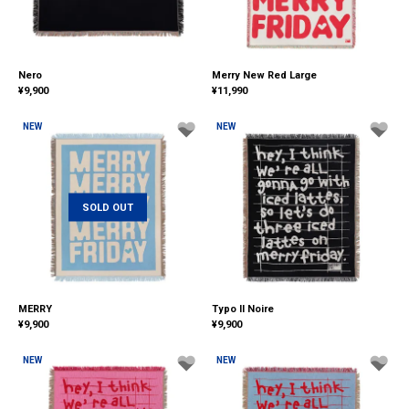
Nero
Merry New Red Large
¥
9,900
¥
11,990
NEW
NEW
SOLD OUT
MERRY
Typo II Noire
¥
9,900
¥
9,900
NEW
NEW