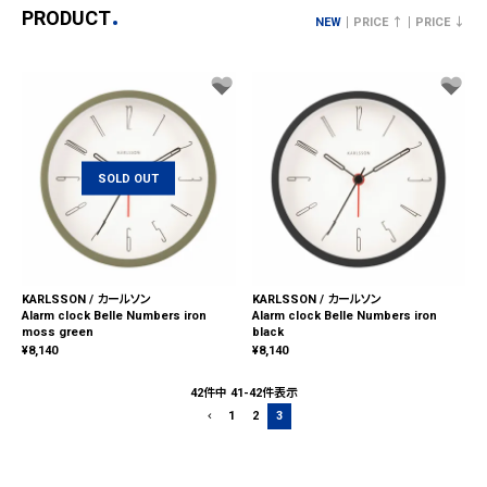
PRODUCT
NEW
PRICE ↑
PRICE ↓
SOLD OUT
KARLSSON / カールソン
KARLSSON / カールソン
Alarm clock Belle Numbers iron
Alarm clock Belle Numbers iron
moss green
black
¥
8,140
¥
8,140
42
件中
41
-
42
件表示
1
2
3