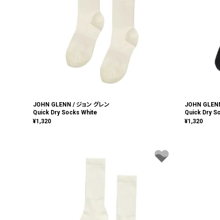
JOHN GLENN / ジョン グレン
JOHN GLEN
Quick Dry Socks White
Quick Dry S
¥
1,320
¥
1,320