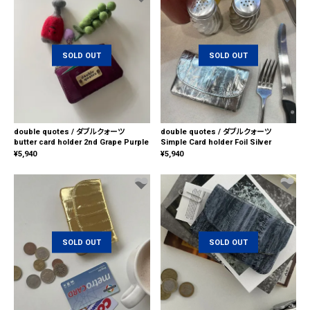
SOLD OUT
SOLD OUT
double quotes / ダブルクォーツ
double quotes / ダブルクォーツ
butter card holder 2nd Grape Purple
Simple Card holder Foil Silver
¥
5,940
¥
5,940
SOLD OUT
SOLD OUT