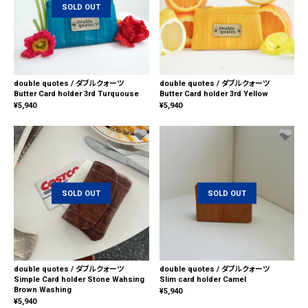
SOLD OUT
double quotes / ダブルクォーツ
double quotes / ダブルクォーツ
Butter Card holder 3rd Turquouse
Butter Card holder 3rd Yellow
¥
5,940
¥
5,940
SOLD OUT
SOLD OUT
double quotes / ダブルクォーツ
double quotes / ダブルクォーツ
Simple Card holder Stone Wahsing
Slim card holder Camel
Brown Washing
¥
5,940
¥
5,940