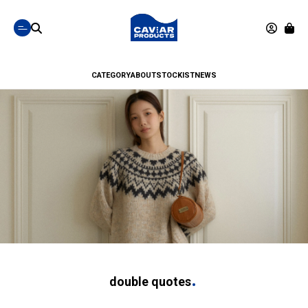
CATEGORY
ABOUT
STOCKIST
NEWS
double quotes