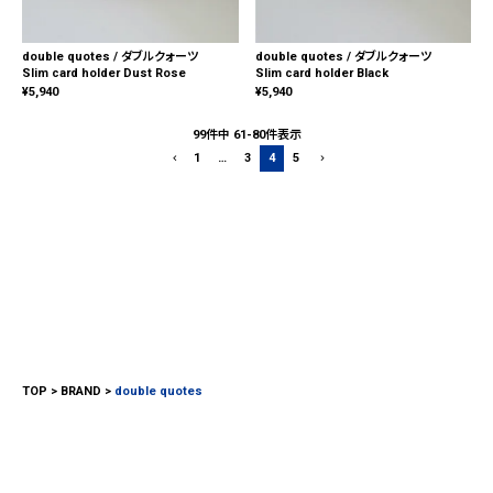
double quotes / ダブルクォーツ
double quotes / ダブルクォーツ
Slim card holder Dust Rose
Slim card holder Black
¥
5,940
¥
5,940
99
件中
61
-
80
件表示
1
…
3
4
5
TOP
BRAND
double quotes