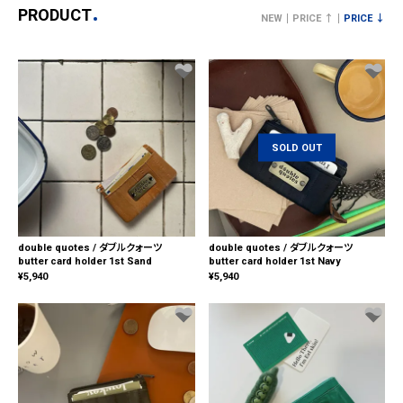
PRODUCT
NEW
PRICE ↑
PRICE ↓
SOLD OUT
double quotes / ダブルクォーツ
double quotes / ダブルクォーツ
butter card holder 1st Sand
butter card holder 1st Navy
¥
5,940
¥
5,940