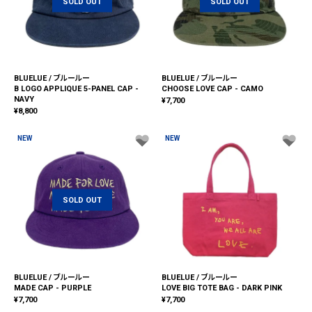
SOLD OUT
SOLD OUT
BLUELUE / ブルールー
BLUELUE / ブルールー
B LOGO APPLIQUE 5-PANEL CAP -
CHOOSE LOVE CAP - CAMO
NAVY
¥
7,700
¥
8,800
NEW
NEW
SOLD OUT
BLUELUE / ブルールー
BLUELUE / ブルールー
MADE CAP - PURPLE
LOVE BIG TOTE BAG - DARK PINK
¥
7,700
¥
7,700