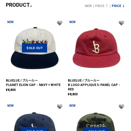
PRODUCT
NEW
PRICE ↑
PRICE ↓
NEW
NEW
SOLD OUT
BLUELUE / ブルールー
BLUELUE / ブルールー
PLANET ELION CAP - NAVY＋WHITE
B LOGO APPLIQUE 5-PANEL CAP -
RED
¥
8,800
¥
8,800
NEW
NEW