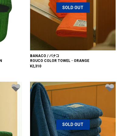
SOLD OUT
BANACO / バナコ
EN
ROUCO COLOR TOWEL - ORANGE
¥
2,310
SOLD OUT