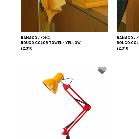
BANACO / バナコ
BANACO /
ROUCO COLOR TOWEL - YELLOW
ROUCO COL
¥
2,310
¥
2,310