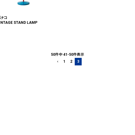
 バナコ
INTAGE STAND LAMP
50
件中
41
-
50
件表示
1
2
3