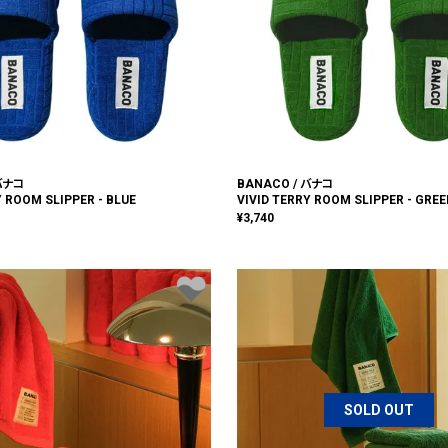
 バナコ
BANACO / バナコ
Y ROOM SLIPPER - BLUE
VIVID TERRY ROOM SLIPPER - GRE
¥
3,740
SOLD OUT